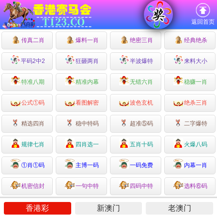
返回首页
传真二肖
爆料一肖
绝密三肖
经典绝杀
平码2中2
狂砸两肖
半波爆特
来料大小
特准八期
精准内幕
无错六肖
稳赚一肖
公式①码
看图解密
波色玄机
绝杀三肖
精选四肖
稳中特码
超准⑤码
二字爆特
规律七肖
四肖选一
五肖十码
火爆八码
①肖①码
主博一码
一码免费
内幕一肖
机密信封
一句中特
四码中特
选料⑥码