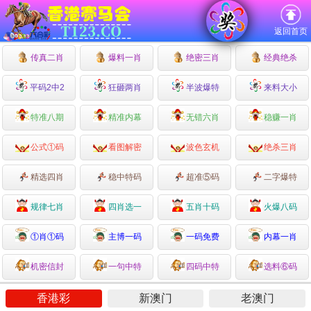
返回首页
传真二肖
爆料一肖
绝密三肖
经典绝杀
平码2中2
狂砸两肖
半波爆特
来料大小
特准八期
精准内幕
无错六肖
稳赚一肖
公式①码
看图解密
波色玄机
绝杀三肖
精选四肖
稳中特码
超准⑤码
二字爆特
规律七肖
四肖选一
五肖十码
火爆八码
①肖①码
主博一码
一码免费
内幕一肖
机密信封
一句中特
四码中特
选料⑥码